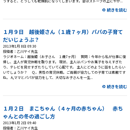
うすると、どうしても乾燥肌になってしまいます。昔はストーブの上にやか...
続きを読む
１月９日 越後姫さん（１歳７ヶ月）パパの子育て
だいじょうぶ？
2013年1月 8日 09:30
投稿者：乙川ヤイ先生
ラジオネーム：越後姫（お子さん １歳7ヶ月） 質問：今年から私が仕事に復
帰し、主人が育児休暇を取ります。 現状、主人はパンやお菓子を与えすぎた
り、テレビを見せすぎたりしていて心配です。 主人にどのように話をしたらい
いでしょうか？ Ｑ，男性の育児休暇。ご両親が協力しての子育ては素敵です
ね。 A,ママとパパが協力をして、大切なお子さんを一生...
続きを読む
１月２日 まこちゃん（４ヶ月の赤ちゃん） 赤ち
ゃんとの冬の過ごし方
2013年1月 2日 09:40
投稿者：乙川ヤイ先生