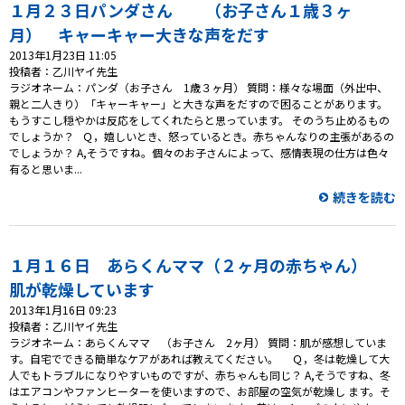
プレゼント
１月２３日パンダさん （お子さん１歳３ヶ
月） キャーキャー大きな声をだす
コンテンツ・アプリ
2013年1月23日 11:05
投稿者：乙川ヤイ先生
キッズ
ケンジュ
愛の募金
ラジオネーム：パンダ（お子さん 1歳３ヶ月） 質問：様々な場面（外出中、
親と二人きり）「キャーキャー」と大きな声をだすので困ることがあります。
Well-being
防災・減災
もうすこし穏やかは反応をしてくれたらと思っています。 そのうち止めるもの
でしょうか？ Ｑ，嬉しいとき、怒っているとき。赤ちゃんなりの主張があるの
でしょうか？ A,そうですね。個々のお子さんによって、感情表現の仕方は色々
ショッピング
有ると思いま...
続きを読む
会社概要・ビジョン
お問い合わせ
１月１６日 あらくんママ（２ヶ月の赤ちゃん）
肌が乾燥しています
2013年1月16日 09:23
投稿者：乙川ヤイ先生
ラジオネーム：あらくんママ （お子さん 2ヶ月） 質問：肌が感想していま
す。自宅でできる簡単なケアがあれば教えてください。 Ｑ，冬は乾燥して大
人でもトラブルになりやすいものですが、赤ちゃんも同じ？ A,そうですね、冬
はエアコンやファンヒーターを使いますので、お部屋の空気が乾燥し ます。そ