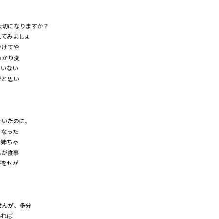
大切になりますか？
えてみましょ
かけてや
っかり変
ていない
だと思い
でいたのに、
くなった
お姉ちゃ
んが食事
びをせが
せんが、多分
あれば