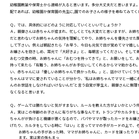
幼稚園教諭や保育士から連絡が入ると思います。多分大丈夫だと思いますよ
配であれば、幼稚園か保育園の先生に,園でのお子さんの様子を尋ねてみてく
Ｑ，では、具体的にはどのように対応していくといいでしょうか？
Ａ，親御さんは赤ちゃんが産まれ、忙しくとても大変だと思いますが、お姉
だと思わないでお姉ちゃんの気持を理解してやり、お姉ちゃんを優先させた
して下さい。例えば朝起きたら「お早う、今日も元気で目が覚めてママ嬉し
お嬢さんを抱きしめ、耳元で「大好きよ」と、毎朝言ってください。そして
おむつ交換の時、お姉ちゃんに「おむつを持ってきて」と、お願いをして、
持って来たら「有難う、お姉ちゃんがお手伝いしてくれるからママ助かるわ
い、赤ちゃんには「優しいお姉ちゃんで良かったね。」と、話かけていくう
ちゃんはママに愛されていることが分かり、‘私はお姉ちゃんでママと一緒に
んのお世話をしなければいけないんだ’と言う自覚が芽生え、親御さんに無理
なくなると思います。
Ｑ，ゲームでは勝たないと気がすまない、ルールを教えた方がよいかという
Ａ，実はこの年齢のお子さんに有りがちな事なんです。トランプやカルタを
ちゃんがが負けると機嫌が悪くなるので、パパやママが取ったカードをお嬢
げたり、カルタをしている時に「はい」と言ってママの手がカードの上で、
お姉ちゃんの手があった時、ママがお姉ちゃんに、カードを
ます。実は家の孫もまっ