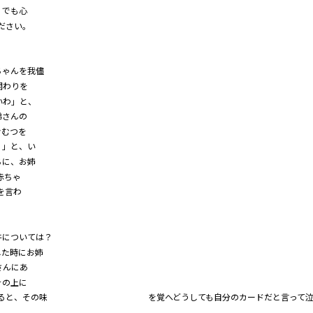
。でも心
ださい。
ちゃんを我儘
関わりを
いわ」と、
弟さんの
おむつを
。」と、い
ちに、お姉
赤ちゃ
を言わ
件については？
した時にお姉
さんにあ
その上に
譲ったりすると、その味 を覚へどうしても自分のカードだと言って泣