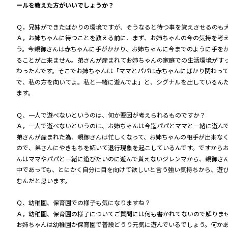
ールを教えた方がいいでしょうか？
Ｑ，兄妹ができたばかりの環境ですが、そうなると待つ事を覚えさせるのも
Ａ，お姉ちゃんに待つことを教える前に、まず、お姉ちゃんの今の気持を考
う。今親御さんは赤ちゃんに手がかかり、お姉ちゃんに今までのように手を
ることが出来ません。弟さんが産まれてお姉ちゃんの家庭での生活環境がす
わったんです。そこでお姉ちゃんは「ママとパパは赤ちゃんにばかり関わっ
で、私の方を向いてよ。私と一緒に遊んでよ」と、シグナルを出しているん
ます。
Ｑ、一人で遊べないというのは、何か要因が考えられるものですか？
Ａ，一人で遊べないというのは、お姉ちゃんは今迄パパとママと一緒に遊ん
弟さんが産まれた為、親御さんは忙しくなって、お姉ちゃんの相手が出来な
ので、弟さんにやきもちを妬いて退行現象を起こしているんです。ですから
んはママやパパと一緒に遊びたいのに遊んで貰えないジレンマから、親御さ
中であっても、とにかく自分に目を向けて欲しいと言う強い気持ちから、遊
むんだと思います。
Ｑ、幼稚園、保育園での様子も気になりますね？
Ａ，幼稚園、保育園の様子についてご質問には何も書かれてないので解りま
お姉ちゃんは幼稚園か保育園で普段どうり元気に遊んでいるでしょう。何か