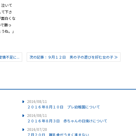
り、泣いて
して下さ
が面白くな
いで勝っ
ょうね。」
不足に...
次の記事：９月１２日 男の子の遊びを好む女の子 ≫
2016/08/11
２０１６年８月１０日 プレ幼稚園について
2016/08/11
２０１６年８月３日 赤ちゃんの日焼けについて
2016/07/20
７月２０日 離乳食がうまく進まない