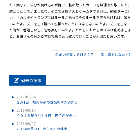
たく同じで、自分が負けるのが嫌で、私の取ったカードを無理やり取った
勝とうとしていましたね。そこでお嬢さんとゲームをする時は、約束を一つ
い。「カルタやトランプにはルールがあってそのルールを守らなければ、皆
いんだよ。ズルをして勝っても勝ったことにはならないんだよ。ズルをしな
た時が一番嬉しいし、皆も楽しいんだよ。だからこれからはズルは止めまし
と、お嬢さんの分かる言葉で繰り返し教えていくことが大切だと思います。
≪ 前の記事：８月２２日 添い寝をしないと愛情
過去の記事
2017/01/04
２月1日 祖母が孫の世話をやき過ぎる
2016/09/14
２０１６年９月１４日 夜泣きが多い
2016/09/07
2016年9月7日 赤ちゃんの外出