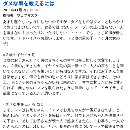
プレゼント
ダメな事を教えるには
2011年11月 2日 10:18
コンテンツ・アプリ
投稿者：ウェブマスター
あまり怒らないようにしたいのですが、ダメなものはダメ！としっかり
と教えてあげたいです。食器で遊ばない。テーブルの上に登らない！人
キッズ
ケンジュ
愛の募金
を噛まない！けったり叩いたりしない！・・・。でも、さじ加減が難し
いです。アドバイスをお願いします。
（２歳の男の子・７ヶ月の女の
Well-being
防災・減災
子）
ショッピング
○２歳のイヤイヤ期
２歳のお子さんと７ヶ月の赤ちゃんのママは毎日忙しく大変でしょう
会社概要・ビジョン
ね。２歳のお子さん今、イヤイヤ期の真っ最中で、大人の言うことを聞
いてくれないとっても扱いにくい時期なんですね。それにお子さん言葉
お問い合わせ
は話せますが、何でも自分の思いどうりに話す事はできません。その
上、下に７ヶ月の赤ちゃんがいれば尚のこと、ママに甘えたい時に甘え
られず、赤ちゃんにママを取られたような気持になって、イライラして
乱暴になっているんだと思います。
○ダメな事を伝えるには
まず、ママはお兄ちゃんに「ママはお兄ちゃんが一番好きなのよ」と、
抱きしめ、アタッチメントを毎日とって、何でもお兄ちゃんを優先させ
て下さい。そしてお子さんが朝一人で起きてきたら、「お早う、一人で
起きられたのね。凄いね」とか、食事の時席について一人で最後まで食