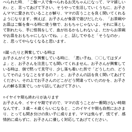
べられた時、「ご飯一人で食べられるお兄ちゃんになって、ママ嬉しい
わ」と、言ってあげて下さい。そうやって生活していくうちに、お子さ
んママに愛されていることが解り、ママの言うことを良く聞いてくれる
ようになります。例えば、お子さんが食器で遊びだしたら、「お茶碗や
お皿はご飯を食べる時に使う物で、おもちゃじゃないよ。それに落とし
て割れたら、手に怪我をして、血が出るかもしれないよ。だからお茶碗
やお皿をおもちゃにしないでね。」と、話してやると「そうなのか」
と、思ってやらなくなると思います。
○蹴ったりと興奮している時は
お子さんがイライラ興奮している時に、「悪い子ね、〇〇してはダメ
よ」と、お子さんを注意しても聞いてくれません。お子さんが興奮して
いる時は、側で黙って見守り、少し落ち着いた所で「どうしたの、どう
してそのようなことをするの？」と、お子さんの話を良く聞いてあげて
ください。その上でお子さんのどこがどう間違っていたのかを、お子さ
んの解る言葉でしっかり話してあげて下さい。
○イヤイヤ期も終わりがあります
お子さん今、イヤイヤ期ですので、ママの言うことが一番聞けない時期
なんです。３歳～４歳くらいになると、このイヤイヤ期も自然におさま
り、とっても聞き分けの良い子に成ります。ママは焦らず、慌てず、感
情的に成らずに、お子さんに優しく対応してあげてください。