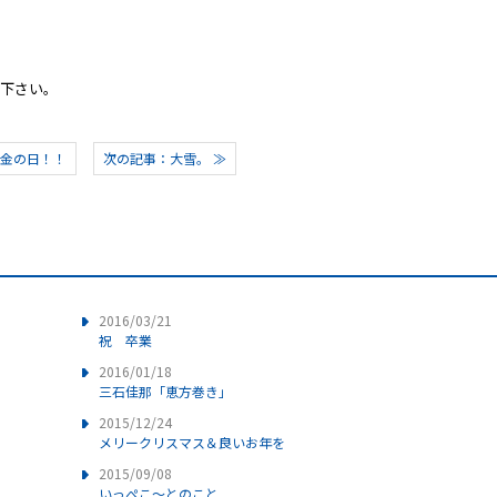
下さい。
：金の日！！
次の記事：大雪。 ≫
2016/03/21
祝 卒業
2016/01/18
三石佳那「恵方巻き」
2015/12/24
メリークリスマス＆良いお年を
2015/09/08
いっぺこ～とのこと