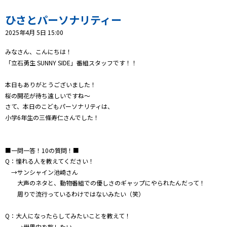
プレゼント
ひさとパーソナリティー
コンテンツ・アプリ
2025年4月 5日 15:00
キッズ
ケンジュ
愛の募金
みなさん、こんにちは！
「立石勇生 SUNNY SIDE」番組スタッフです！！
Well-being
防災・減災
本日もありがとうございました！
ショッピング
桜の開花が待ち遠しいですね～
さて、本日のこどもパーソナリティは、
会社概要・ビジョン
小学6年生の三條寿仁さんでした！
お問い合わせ
■一問一答！10の質問！■
Q：憧れる人を教えてください！
→サンシャイン池崎さん
大声のネタと、動物番組での優しさのギャップにやられたんだって！
周りで流行っているわけではないみたい（笑）
Q：大人になったらしてみたいことを教えて！
→世界中を旅したい