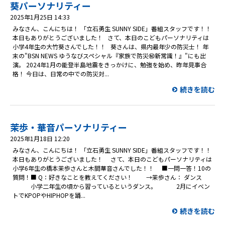
プレゼント
葵パーソナリティー
2025年1月25日 14:33
コンテンツ・アプリ
みなさん、こんにちは！ 「立石勇生 SUNNY SIDE」番組スタッフです！！
本日もありがとうございました！ さて、本日のこどもパーソナリティは
小学4年生の大竹葵さんでした！！ 葵さんは、県内最年少の防災士！ 年
キッズ
ケンジュ
愛の募金
末の"BSN NEWS ゆうなびスペシャル『家族で防災㊙新常識！』"にも出
演。 2024年1月の能登半島地震をきっかけに、勉強を始め、昨年見事合
Well-being
防災・減災
格！ 今日は、日常の中での防災対...
ショッピング
続きを読む
会社概要・ビジョン
お問い合わせ
茉歩・華音パーソナリティー
2025年1月18日 12:20
みなさん、こんにちは！ 「立石勇生 SUNNY SIDE」番組スタッフです！！
本日もありがとうございました！ さて、本日のこどもパーソナリティは
小学6年生の橋本茉歩さんと木間華音さんでした！！ ■一問一答！10の
質問！■ Q：好きなことを教えてください！ →茉歩さん： ダンス
小学二年生の頃から習っているというダンス。 2月にイベン
トでKPOPやHIPHOPを踊...
続きを読む