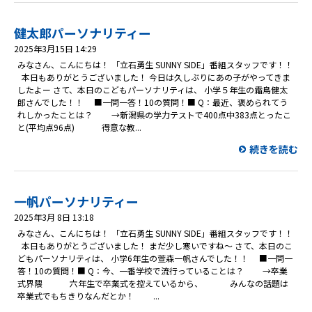
健太郎パーソナリティー
2025年3月15日 14:29
みなさん、こんにちは！ 「立石勇生 SUNNY SIDE」番組スタッフです！！
本日もありがとうございました！ 今日は久しぶりにあの子がやってきま
したよー さて、本日のこどもパーソナリティは、 小学５年生の霜鳥健太
郎さんでした！！ ■一問一答！10の質問！■ Q：最近、褒められてう
れしかったことは？ →新潟県の学力テストで400点中383点とったこ
と(平均点96点) 得意な教...
続きを読む
一帆パーソナリティー
2025年3月 8日 13:18
みなさん、こんにちは！ 「立石勇生 SUNNY SIDE」番組スタッフです！！
本日もありがとうございました！ まだ少し寒いですね～ さて、本日のこ
どもパーソナリティは、 小学6年生の萱森一帆さんでした！！ ■一問一
答！10の質問！■ Q：今、一番学校で流行っていることは？ →卒業
式界隈 六年生で卒業式を控えているから、 みんなの話題は
卒業式でもちきりなんだとか！ ...