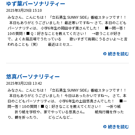
プレゼント
ゆず葉パーソナリティー
2025年3月29日 15:10
コンテンツ・アプリ
みなさん、こんにちは！ 「立石勇生 SUNNY SIDE」番組スタッフです！！
本日もありがとうございました！ 最近寒いですね～ さて、本日のこども
パーソナリティは、 小学6年生の岡田ゆず葉さんでした！ ■一問一答！
キッズ
ケンジュ
愛の募金
10の質問！■ Q：好きなことを教えてください！ →歌うことが好き
で、よくお風呂場でうたっている 歌いすぎて両親にうるさいよ～と言
Well-being
防災・減災
われることも（笑） 最近はミセス...
ショッピング
続きを読む
会社概要・ビジョン
お問い合わせ
悠真パーソナリティー
2025年3月22日 13:42
みなさん、こんにちは！ 「立石勇生 SUNNY SIDE」番組スタッフです！！
本日もありがとうございました！ 今日はあったかいですね～。 さて、本
日のこどもパーソナリティは、 小学6年生の土田悠真さんでした！ ■一
問一答！10の質問！■ Q：好きなことを教えてください！ →折り紙
折り紙を学校や、家でやっている悠真さん。 紙飛行機を作った
り、鶴を折ったり、 どらごんなど...
続きを読む