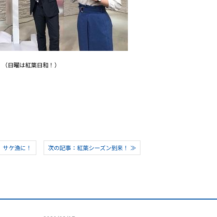
（日曜は紅葉日和！）
、サケ漁に！
次の記事：紅葉シーズン到来！ ≫