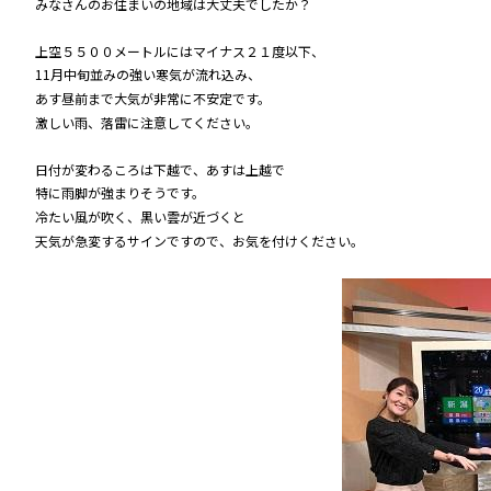
みなさんのお住まいの地域は大丈夫でしたか？
上空５５００メートルにはマイナス２１度以下、
11月中旬並みの強い寒気が流れ込み、
あす昼前まで大気が非常に不安定です。
激しい雨、落雷に注意してください。
日付が変わるころは下越で、あすは上越で
特に雨脚が強まりそうです。
冷たい風が吹く、黒い雲が近づくと
天気が急変するサインですので、お気を付けください。