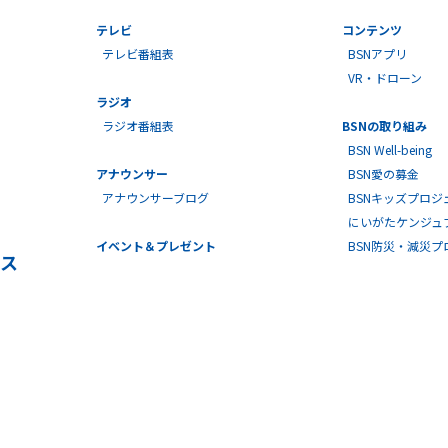
テレビ
コンテンツ
テレビ番組表
BSNアプリ
VR・ドローン
ラジオ
ラジオ番組表
BSNの取り組み
BSN Well-being
アナウンサー
BSN愛の募金
アナウンサーブログ
BSNキッズプロジ
にいがたケンジュ
イベント＆プレゼント
BSN防災・減災
ス