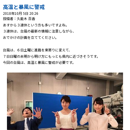
高温と暴風に警戒
プレゼント
2018年10月 5日 20:26
投稿者：久能木 百香
コンテンツ・アプリ
あすから３連休という方も多いですよね。
３連休は、台風の最新の情報に注意しながら、
おでかけの計画を立ててください。
ショッピング
台風は、６日土曜に進路を東寄りに変えて、
会社概要・ビジョン
７日日曜の未明から明け方にもっとも県内に近づきそうです。
お問い合わせ
今回の台風は、高温と暴風に警戒が必要です。