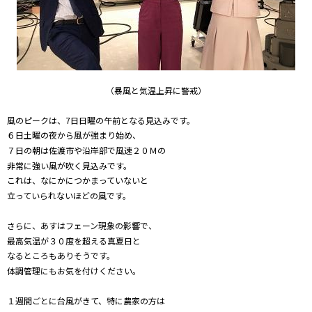
（暴風と気温上昇に警戒）
風のピークは、7日日曜の午前となる見込みです。
６日土曜の夜から風が強まり始め、
７日の朝は佐渡市や沿岸部で風速２０Ｍの
非常に強い風が吹く見込みです。
これは、なにかにつかまっていないと
立っていられないほどの風です。
さらに、あすはフェーン現象の影響で、
最高気温が３０度を超える真夏日と
なるところもありそうです。
体調管理にもお気を付けください。
１週間ごとに台風がきて、特に農家の方は