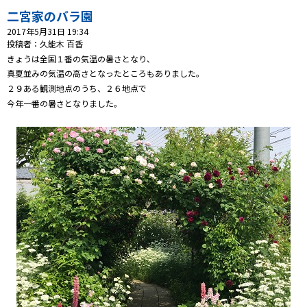
二宮家のバラ園
プレゼント
2017年5月31日 19:34
投稿者：久能木 百香
コンテンツ・アプリ
きょうは全国１番の気温の暑さとなり、
真夏並みの気温の高さとなったところもありました。
２９ある観測地点のうち、２６地点で
ショッピング
今年一番の暑さとなりました。
会社概要・ビジョン
お問い合わせ