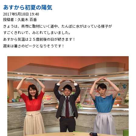
あすから初夏の陽気
プレゼント
2017年5月18日 19:40
投稿者：久能木 百香
コンテンツ・アプリ
きょうは、燕市に取材にいく道中、たんぼに水がはっている様子が
すごくきれいで、みとれてしまいました。
あすから気温は２５度前後の日が続きます！
ショッピング
週末は暑さのピークとなりそうです！
会社概要・ビジョン
お問い合わせ