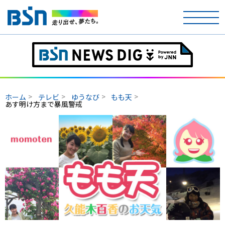
ホーム
テレビ
ホーム
テレビ
ゆうなび
もも天
あす明け方まで暴風警戒
ラジオ
アナウンサー
イベント
ニュース
天気