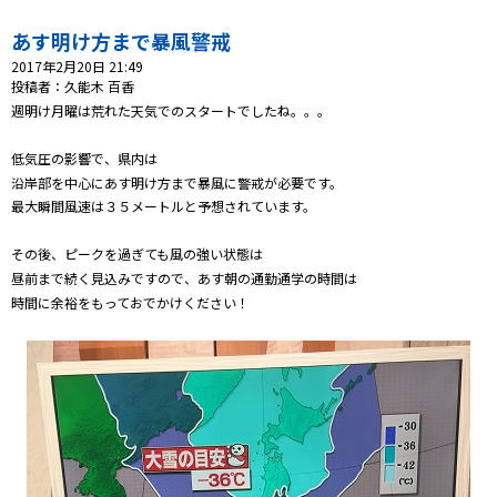
あす明け方まで暴風警戒
プレゼント
2017年2月20日 21:49
投稿者：久能木 百香
コンテンツ・アプリ
週明け月曜は荒れた天気でのスタートでしたね。。。
ショッピング
低気圧の影響で、県内は
沿岸部を中心にあす明け方まで暴風に警戒が必要です。
最大瞬間風速は３５メートルと予想されています。
会社概要・ビジョン
お問い合わせ
その後、ピークを過ぎても風の強い状態は
昼前まで続く見込みですので、あす朝の通勤通学の時間は
時間に余裕をもっておでかけください！