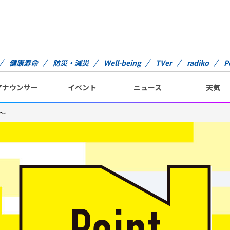
健康寿命
防災・減災
Well-being
TVer
radiko
P
アナウンサー
イベント
ニュース
天気
色～