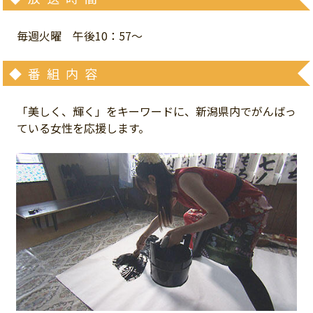
プレゼント
コンテンツ・アプリ
毎週火曜 午後10：57～
キッズ
ケンジュ
愛の募金
◆番組内容
Well-being
防災・減災
「美しく、輝く」をキーワードに、新潟県内でがんばっ
ショッピング
ている女性を応援します。
会社概要・ビジョン
お問い合わせ