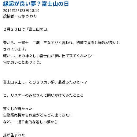
プレゼント
縁起が良い夢？富士山の日
2016年2月23日 18:10
コンテンツ・アプリ
投稿者：石塚 かおり
２月２３日は「富士山の日」
キッズ
ケンジュ
愛の募金
Well-being
防災・減災
昔から、一富士 二鷹 三なすびと言われ、初夢で見ると縁起が良いと
されています。
ショッピング
確かに、あの神々しい富士山が夢に出て来てくれたら…
何か良いことありそう。
会社概要・ビジョン
お問い合わせ
富士山以上に、とびきり良い夢、最近みたひと～？
と、リスナーのみなさんに問いかけてみたところ
宝くじが当たった
自動販売機からお金がどんどん出てきた…
など、一攫千金的な嬉しい夢から
孫が生まれた