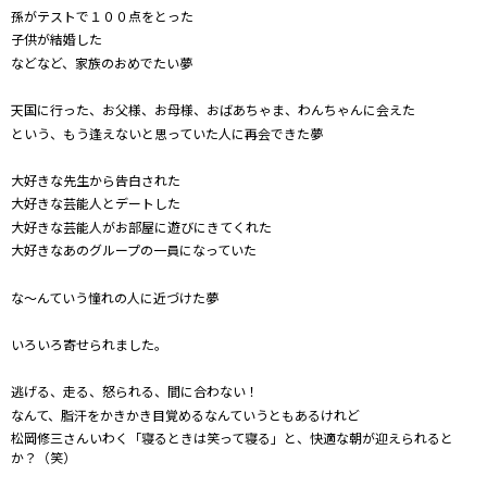
孫がテストで１００点をとった
子供が結婚した
などなど、家族のおめでたい夢
天国に行った、お父様、お母様、おばあちゃま、わんちゃんに会えた
という、もう逢えないと思っていた人に再会できた夢
大好きな先生から告白された
大好きな芸能人とデートした
大好きな芸能人がお部屋に遊びにきてくれた
大好きなあのグループの一員になっていた
な～んていう憧れの人に近づけた夢
いろいろ寄せられました。
逃げる、走る、怒られる、間に合わない！
なんて、脂汗をかきかき目覚めるなんていうともあるけれど
松岡修三さんいわく「寝るときは笑って寝る」と、快適な朝が迎えられると
か？（笑）