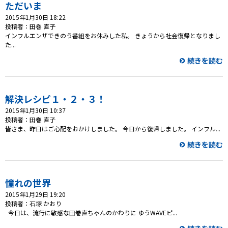
プレゼント
ただいま
2015年1月30日 18:22
コンテンツ・アプリ
投稿者：田巻 直子
インフルエンザできのう番組をお休みした私。 きょうから社会復帰となりまし
た...
キッズ
ケンジュ
愛の募金
続きを読む
Well-being
防災・減災
ショッピング
解決レシピ１・２・３！
2015年1月30日 10:37
会社概要・ビジョン
投稿者：田巻 直子
お問い合わせ
皆さま、昨日はご心配をおかけしました。 今日から復帰しました。 インフル...
続きを読む
憧れの世界
2015年1月29日 19:20
投稿者：石塚 かおり
今日は、流行に敏感な田巻直ちゃんのかわりに ゆうWAVEピ...