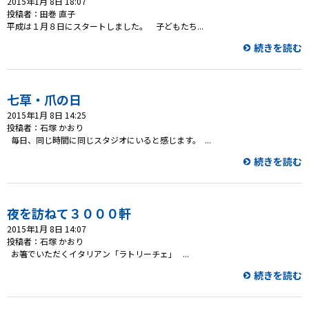
2015年1月 8日 18:07
投稿者：田巻 直子
平成は１月８日にスタートしました。 子どもたち...
続きを読む
七草・爪の日
2015年1月 8日 14:25
投稿者：石塚 かおり
毎日、同じ時間に同じスタジオにいると感じます。 ...
続きを読む
夜を訪ねて３０００軒
2015年1月 8日 14:07
投稿者：石塚 かおり
お箸でいただくイタリアン「ラトリーチェ」 ...
続きを読む