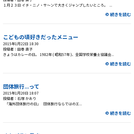
１月２３日 イチ・ニノ・サ～ンで大きくジャンプしたいところ。 ...
続きを読む
こどもの頃好きだったメニュー
2015年1月22日 18:30
投稿者：田巻 直子
きょうはカレーの日。 1982年 ( 昭和57年 )、全国学校栄養士協議会...
続きを読む
団体旅行...って
2015年1月20日 18:07
投稿者：石塚 かおり
「海外団体旅行の日」 団体旅行ならではのエ...
続きを読む