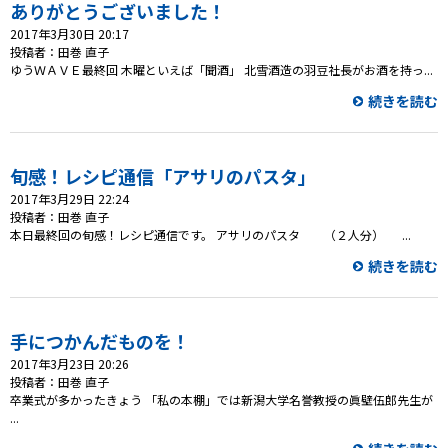
プレゼント
ありがとうございました！
2017年3月30日 20:17
コンテンツ・アプリ
投稿者：田巻 直子
ゆうＷＡＶＥ最終回 木曜といえば「聞酒」 北雪酒造の羽豆社長がお酒を持っ...
キッズ
ケンジュ
愛の募金
続きを読む
Well-being
防災・減災
旬感！レシピ通信「アサリのパスタ」
ショッピング
2017年3月29日 22:24
投稿者：田巻 直子
会社概要・ビジョン
本日最終回の旬感！レシピ通信です。 アサリのパスタ （２人分） ...
お問い合わせ
続きを読む
手につかんだものを！
2017年3月23日 20:26
投稿者：田巻 直子
卒業式が多かったきょう 「私の本棚」では新潟大学名誉教授の眞壁伍郎先生が
...