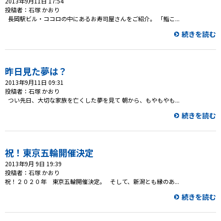
2013年9月11日 17:54
投稿者：石塚 かおり
長岡駅ビル・ココロの中にあるお寿司屋さんをご紹介。 「鮨こ...
続きを読む
昨日見た夢は？
2013年9月11日 09:31
投稿者：石塚 かおり
つい先日、大切な家族を亡くした夢を見て 朝から、もやもやも...
続きを読む
祝！東京五輪開催決定
2013年9月 9日 19:39
投稿者：石塚 かおり
祝！２０２０年 東京五輪開催決定。 そして、新潟とも縁のあ...
続きを読む