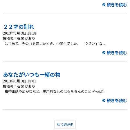
続きを読む
２２才の別れ
2013年9月 3日 18:18
投稿者：石塚 かおり
はじめて、その曲を聴いたとき、中学生でした。 「２２才」な...
続きを読む
あなたがいつも一緒の物
2013年9月 3日 18:01
投稿者：石塚 かおり
携帯電話やめがねなど、実用的なものはもちろんのこと やっぱ...
続きを読む
ゆうWAVE