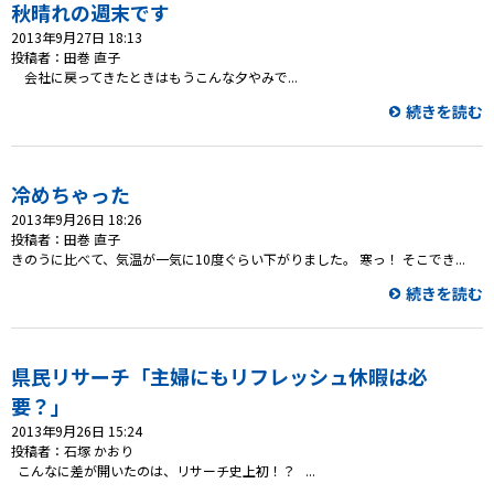
プレゼント
秋晴れの週末です
2013年9月27日 18:13
コンテンツ・アプリ
投稿者：田巻 直子
会社に戻ってきたときはもうこんな夕やみで...
キッズ
ケンジュ
愛の募金
続きを読む
Well-being
防災・減災
冷めちゃった
ショッピング
2013年9月26日 18:26
投稿者：田巻 直子
会社概要・ビジョン
きのうに比べて、気温が一気に10度ぐらい下がりました。 寒っ！ そこでき...
お問い合わせ
続きを読む
県民リサーチ「主婦にもリフレッシュ休暇は必
要？」
2013年9月26日 15:24
投稿者：石塚 かおり
こんなに差が開いたのは、リサーチ史上初！？ ...