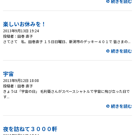
続きを読む
楽しいお休みを！
2013年9月13日 19:24
投稿者：田巻 直子
さてさて 私、田巻直子 １５日日曜日、新潟市のデッキー４０１で 皆さまの...
続きを読む
宇宙
2013年9月12日 18:08
投稿者：田巻 直子
きょうは「宇宙の日」 毛利衛さんがスペースシャトルで宇宙に飛び立った日で
す...
続きを読む
夜を訪ねて３０００軒