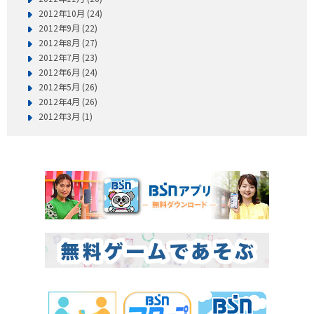
2012年10月 (24)
2012年9月 (22)
2012年8月 (27)
2012年7月 (23)
2012年6月 (24)
2012年5月 (26)
2012年4月 (26)
2012年3月 (1)