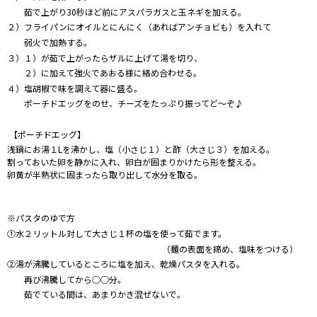
茹で上がり30秒ほど前にアスパラガスと玉ネギを加える。
２）フライパンにオイルとにんにく（あればアンチョビも）を入れて
弱火で加熱する。
３）１）が茹で上がったらザルに上げて湯を切り、
２）に加えて強火であおる様に絡め合わせる。
４）塩胡椒で味を調えて器に盛る。
ポーチドエッグをのせ、チーズをたっぷり振ってど～ぞ♪
【ポーチドエッグ】
浅鍋にお湯１Lを沸かし、塩（小さじ１）と酢（大さじ３）を加える。
割っておいた卵を静かに入れ、卵白が固まりかけたら形を整える。
卵黄が半熟状に固まったら取り出して水分を取る。
※パスタのゆで方
①水２リットル対して大さじ１杯の塩を使って茹でます。
（麺の表面を締め、塩味をつける）
②湯が沸騰しているところに塩を加え、乾燥パスタを入れる。
再び沸騰してから○○分。
茹でている間は、あまりかき混ぜないで。