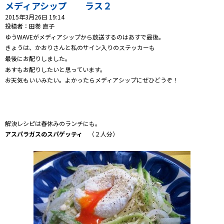
プレゼント
メディアシップ ラス２
2015年3月26日 19:14
コンテンツ・アプリ
投稿者：田巻 直子
ゆうWAVEがメディアシップから放送するのはあすで最後。
きょうは、かおりさんと私のサイン入りのステッカーも
キッズ
ケンジュ
愛の募金
最後にお配りしました。
Well-being
防災・減災
あすもお配りしたいと思っています。
お天気もいいみたい。よかったらメディアシップにぜひどうぞ！
ショッピング
会社概要・ビジョン
解決レシピは春休みのランチにも。
お問い合わせ
アスパラガスのスパゲッティ
（２人分）