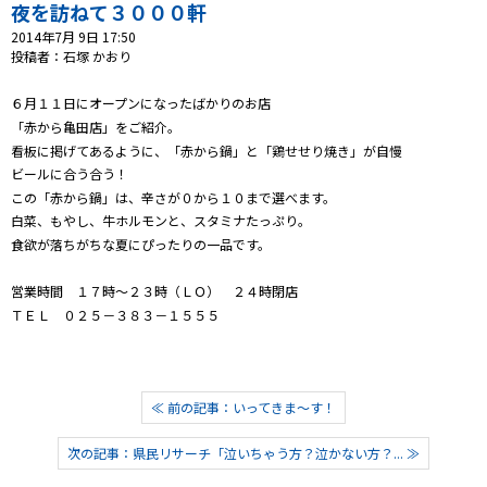
プレゼント
夜を訪ねて３０００軒
2014年7月 9日 17:50
コンテンツ・アプリ
投稿者：石塚 かおり
６月１１日にオープンになったばかりのお店
キッズ
ケンジュ
愛の募金
「赤から亀田店」をご紹介。
Well-being
防災・減災
看板に掲げてあるように、「赤から鍋」と「鶏せせり焼き」が自慢
ビールに合う合う！
ショッピング
この「赤から鍋」は、辛さが０から１０まで選べます。
白菜、もやし、牛ホルモンと、スタミナたっぷり。
会社概要・ビジョン
食欲が落ちがちな夏にぴったりの一品です。
お問い合わせ
営業時間 １７時～２３時（ＬＯ） ２４時閉店
ＴＥＬ ０２５－３８３－１５５５
≪ 前の記事：いってきま～す！
次の記事：県民リサーチ「泣いちゃう方？泣かない方？... ≫