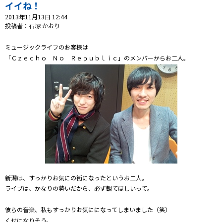
プレゼント
イイね！
2013年11月13日 12:44
コンテンツ・アプリ
投稿者：石塚 かおり
ミュージックライフのお客様は
キッズ
ケンジュ
愛の募金
「Ｃｚｅｃｈｏ Ｎｏ Ｒｅｐｕｂｌｉｃ」のメンバーからお二人。
Well-being
防災・減災
ショッピング
会社概要・ビジョン
お問い合わせ
新潟は、すっかりお気にの街になったというお二人。
ライブは、かなりの勢いだから、必ず観てほしいって。
彼らの音楽、私もすっかりお気にになってしまいました（笑）
くせになりそう。