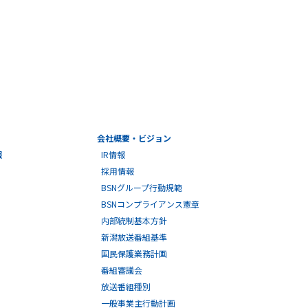
会社概要・ビジョン
報
IR情報
採用情報
BSNグループ行動規範
BSNコンプライアンス憲章
内部統制基本方針
新潟放送番組基準
国民保護業務計画
番組審議会
放送番組種別
一般事業主行動計画