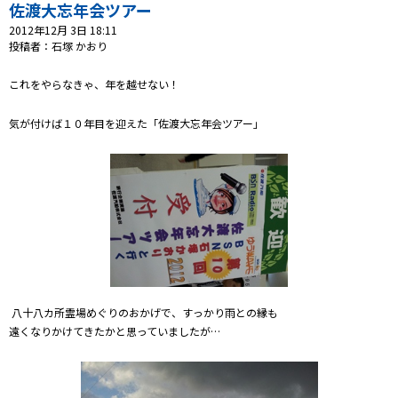
プレゼント
佐渡大忘年会ツアー
2012年12月 3日 18:11
コンテンツ・アプリ
投稿者：石塚 かおり
これをやらなきゃ、年を越せない！
キッズ
ケンジュ
愛の募金
Well-being
防災・減災
気が付けば１０年目を迎えた「佐渡大忘年会ツアー」
ショッピング
会社概要・ビジョン
お問い合わせ
八十八カ所霊場めぐりのおかげで、すっかり雨との縁も
遠くなりかけてきたかと思っていましたが…