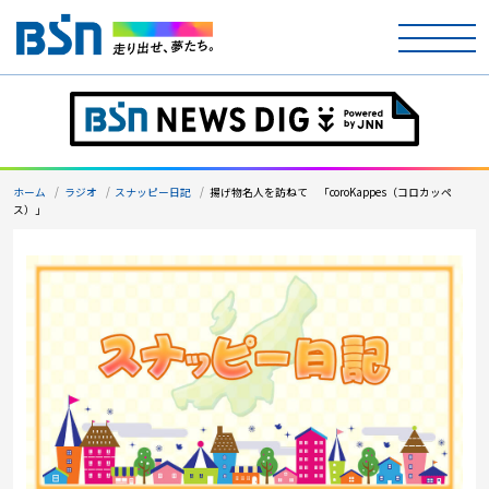
ホーム
テレビ
ホーム
ラジオ
スナッピー日記
揚げ物名人を訪ねて 「coroKappes（コロカッペ
ス）」
ラジオ
アナウンサー
イベント
ニュース
天気