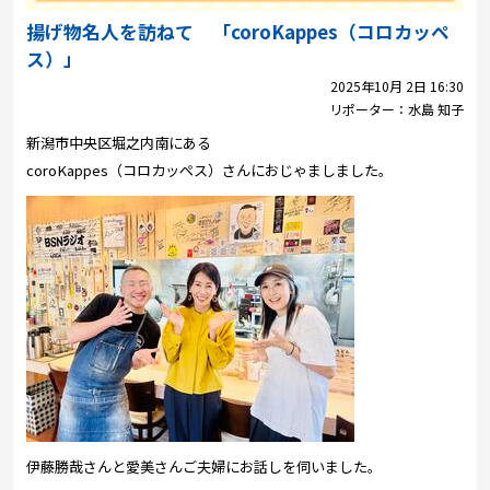
プレゼント
揚げ物名人を訪ねて 「coroKappes（コロカッペ
コンテンツ・アプリ
ス）」
2025年10月 2日 16:30
キッズ
ケンジュ
愛の募金
リポーター：
水島 知子
新潟市中央区堀之内南にある
Well-being
防災・減災
coroKappes（コロカッペス）さんにおじゃましました。
ショッピング
会社概要・ビジョン
お問い合わせ
伊藤勝哉さんと愛美さんご夫婦にお話しを伺いました。