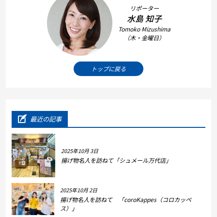
リポーター
水島 知子
Tomoko Mizushima
（木・金曜日）
トップに戻る
最近の記事
2025年10月 3日
揚げ物名人を訪ねて「シュメール万代店」
2025年10月 2日
揚げ物名人を訪ねて 「coroKappes（コロカッペ
ス）」