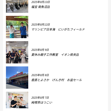
2025年8月13日
福宝 南魚沼店
2025年8月12日
マリンピア日本海 にいがたフィールド
2025年8月 9日
夏休み親子工作教室 イオン県央店
2025年8月 8日
産直とよさか げんき村 お盆セール
2025年8月 7日
純喫茶はつこい