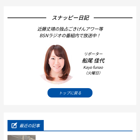
スナッピー日記
近藤丈靖の独占ごきげんアワー等
BSNラジオの番組内で放送中！
リポーター
船尾 佳代
Kayo funao
（火曜日）
トップに戻る
最近の記事