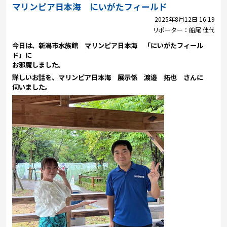
プレゼント
マリンピア日本海 にいがたフィールド
2025年8月12日 16:19
コンテンツ・アプリ
リポーター：
船尾 佳代
今日は、新潟市水族館 マリンピア日本海 「にいがたフィール
キッズ
ケンジュ
愛の募金
ド」に
お邪魔しました。
Well-being
防災・減災
詳しいお話を、
マリンピア日本海 展示係 渡邉 拓也 さんに
伺いました。
ショッピング
会社概要・ビジョン
お問い合わせ