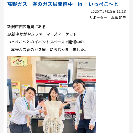
プレゼント
高野ガス 春のガス展開催中 in いっぺこ～と
2025年5月15日 11:13
コンテンツ・アプリ
リポーター：
水島 知子
新潟市西区亀貝にある
キッズ
ケンジュ
愛の募金
JA新潟かがやきファーマーズマーケット
Well-being
防災・減災
いっぺこ～とのイベントスペースで開催中の
「高野ガス春のガス展」におじゃましました。
ショッピング
会社概要・ビジョン
お問い合わせ