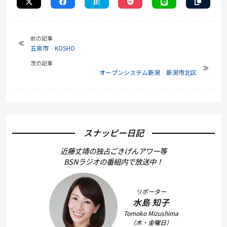
前の記事
五泉市 KOSHO
次の記事
オープンシステム新潟 新潟市北区
スナッピー日記
近藤丈靖の独占ごきげんアワー等
BSNラジオの番組内で放送中！
リポーター
水島 知子
Tomoko Mizushima
（木・金曜日）