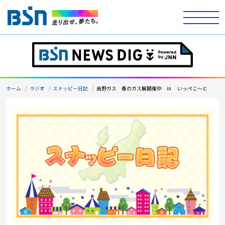
ホーム
テレビ
ホーム
ラジオ
スナッピー日記
高野ガス 春のガス展開催中 in いっぺこ～と
ラジオ
アナウンサー
イベント
ニュース
天気