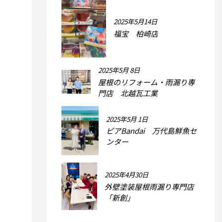
2025年5月14日
福宝 柏崎店
2025年5月 8日
屋根のリフォーム・雨漏り専
門店 北越瓦工業
2025年5月 1日
ピアBandai 万代島鮮魚セ
ンター
2025年4月30日
外壁塗装屋根雨漏り専門店
「新創」