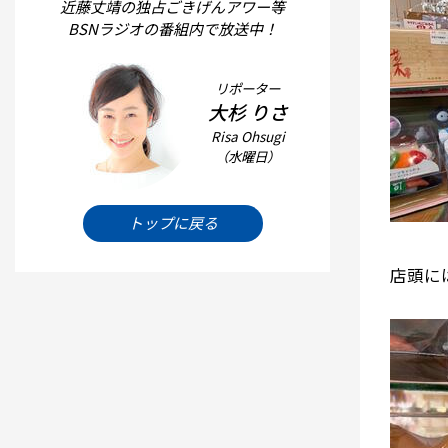
近藤丈靖の独占ごきげんアワー等
BSNラジオの番組内で放送中！
リポーター
大杉 りさ
Risa Ohsugi
（水曜日）
トップに戻る
店頭に