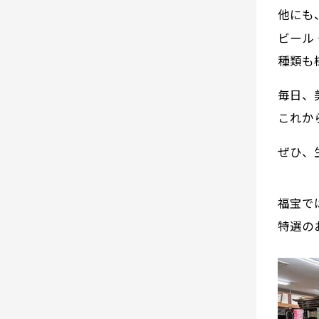
他にも
ビール
種類も
毎日、
これか
ぜひ、
福宝で
特選の