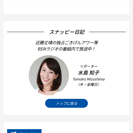
スナッピー日記
近藤丈靖の独占ごきげんアワー等
BSNラジオの番組内で放送中！
リポーター
水島 知子
Tomoko Mizushima
（木・金曜日）
トップに戻る