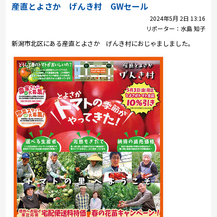
プレゼント
産直とよさか げんき村 GWセール
2024年5月 2日 13:16
コンテンツ・アプリ
リポーター：
水島 知子
新潟市北区にある産直とよさか げんき村におじゃましました。
キッズ
ケンジュ
愛の募金
Well-being
防災・減災
ショッピング
会社概要・ビジョン
お問い合わせ