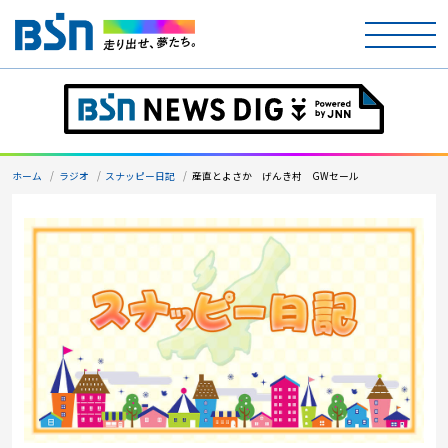
ホーム
テレビ
ホーム
ラジオ
スナッピー日記
産直とよさか げんき村 GWセール
ラジオ
アナウンサー
イベント
ニュース
天気