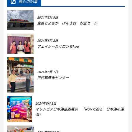
最近の記事
2024年8月 9日
産直とよさか げんき村 お盆セール
2024年8月 8日
フェイシャルサロン春kao
2024年8月 7日
万代島鮮魚センター
2024年8月 1日
マリンピア日本海企画展示 「ROVで迫る 日本海の深
海」