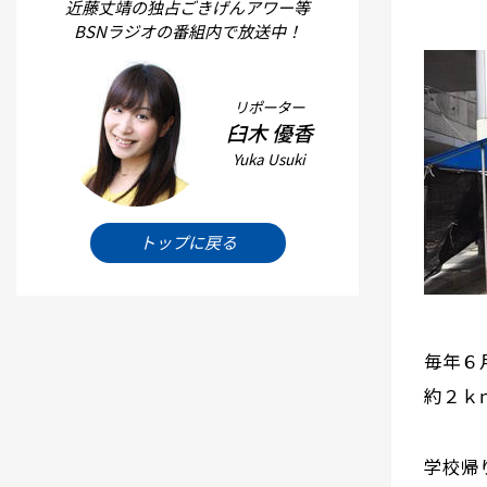
近藤丈靖の独占ごきげんアワー等
BSNラジオの番組内で放送中！
リポーター
臼木 優香
Yuka Usuki
トップに戻る
毎年６
約２ｋ
学校帰