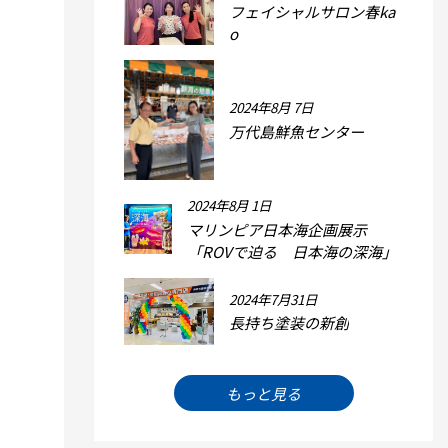
フェイシャルサロン春ka
o
2024年8月 7日
万代島鮮魚センター
2024年8月 1日
マリンピア日本海企画展示
「ROVで迫る 日本海の深海」
2024年7月31日
長持ち塗装の新創
もっと見る