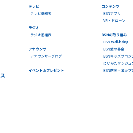
テレビ
コンテンツ
テレビ番組表
BSNアプリ
VR・ドローン
ラジオ
ラジオ番組表
BSNの取り組み
BSN Well-being
アナウンサー
BSN愛の募金
アナウンサーブログ
BSNキッズプロジ
にいがたケンジュ
イベント＆プレゼント
BSN防災・減災
ス