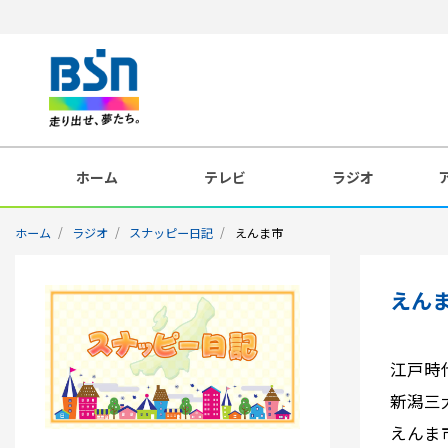
ホーム
テレビ
ラジオ
ホーム
ラジオ
スナッピー日記
えんま市
えん
江戸時
新潟三
えんま