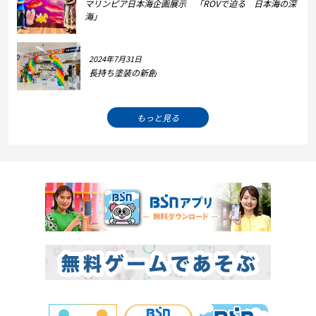
マリンピア日本海企画展示 「ROVで迫る 日本海の深
海」
2024年7月31日
長持ち塗装の新創
もっと見る