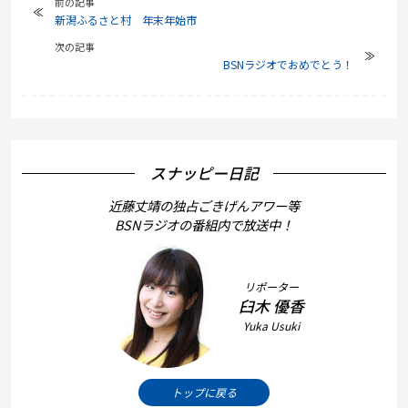
前の記事
新潟ふるさと村 年末年始市
次の記事
BSNラジオでおめでとう！
スナッピー日記
近藤丈靖の独占ごきげんアワー等
BSNラジオの番組内で放送中！
リポーター
臼木 優香
Yuka Usuki
トップに戻る