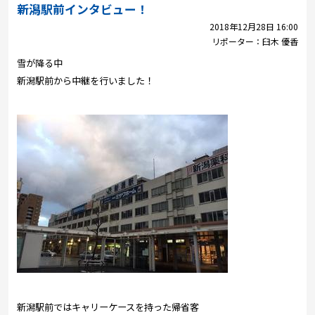
プレゼント
新潟駅前インタビュー！
2018年12月28日 16:00
コンテンツ・アプリ
リポーター：
臼木 優香
雪が降る中
キッズ
ケンジュ
愛の募金
新潟駅前から中継を行いました！
Well-being
防災・減災
ショッピング
会社概要・ビジョン
お問い合わせ
新潟駅前ではキャリーケースを持った帰省客