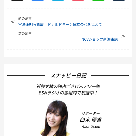
前の記事
宮澤正明写真展 ドナルドキーン日本の心を伝えて
次の記事
NCVショップ新潟東店
スナッピー日記
近藤丈靖の独占ごきげんアワー等
BSNラジオの番組内で放送中！
リポーター
臼木 優香
Yuka Usuki