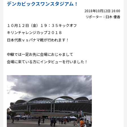
プレゼント
デンカビックスワンスタジアム！
2018年10月12日 16:00
コンテンツ・アプリ
リポーター：
臼木 優香
１０月１２日（金）１９：３５キックオフ
キッズ
ケンジュ
愛の募金
キリンチャレンジカップ２０１８
Well-being
防災・減災
日本代表ｖｓパナマ戦が行われます！
ショッピング
中継では一足お先に会場におじゃまして
会場に来ている方にインタビューを行いました！
会社概要・ビジョン
お問い合わせ