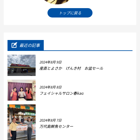
トップに戻る
最近の記事
2024年8月 9日
産直とよさか げんき村 お盆セール
2024年8月 8日
フェイシャルサロン春kao
2024年8月 7日
万代島鮮魚センター