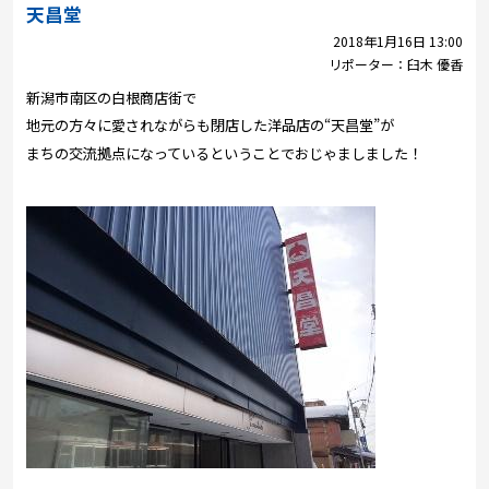
プレゼント
天昌堂
2018年1月16日 13:00
コンテンツ・アプリ
リポーター：
臼木 優香
新潟市南区の白根商店街で
キッズ
ケンジュ
愛の募金
地元の方々に愛されながらも閉店した洋品店の“天昌堂”が
Well-being
防災・減災
まちの交流拠点になっているということでおじゃましました！
ショッピング
会社概要・ビジョン
お問い合わせ