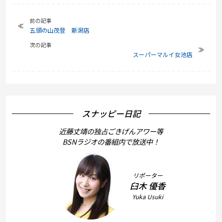
前の記事
五頭の山茂登 新潟店
次の記事
スーパーマルイ女池店
スナッピー日記
近藤丈靖の独占ごきげんアワー等
BSNラジオの番組内で放送中！
リポーター
臼木 優香
Yuka Usuki