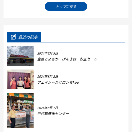
トップに戻る
最近の記事
2024年8月 9日
産直とよさか げんき村 お盆セール
2024年8月 8日
フェイシャルサロン春kao
2024年8月 7日
万代島鮮魚センター