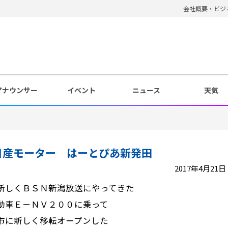
会社概要・ビジ
アナウンサー
イベント
ニュース
天気
日産モーター はーとぴあ新発田
2017年4月21日 1
新しくＢＳＮ新潟放送にやってきた
動車Ｅ－ＮＶ２００に乗って
市に新しく移転オープンした