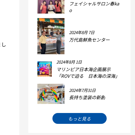
フェイシャルサロン春ka
o
2024年8月 7日
万代島鮮魚センター
まし
2024年8月 1日
マリンピア日本海企画展示
「ROVで迫る 日本海の深海」
2024年7月31日
長持ち塗装の新創
もっと見る