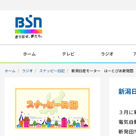
ホーム
テレビ
ラジオ
ホーム
ラジオ
スナッピー日記
新潟日産モーター はーとぴあ新発田
新潟
３月に
電気自
新発田