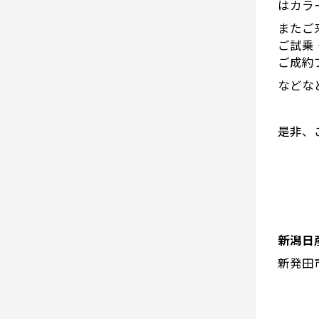
はカラ
またご
ご試乗
ご成約
などな
是非、
新潟日
新発田