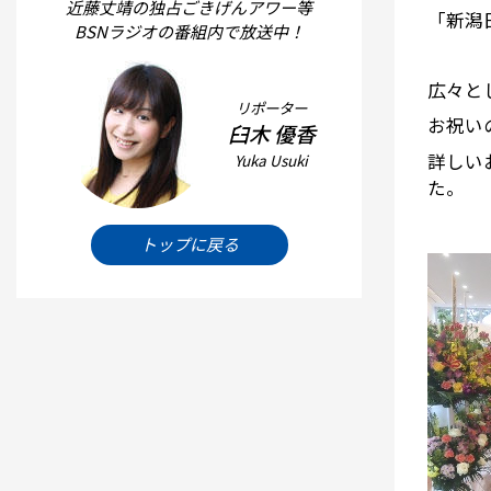
近藤丈靖の独占ごきげんアワー等
「新潟
BSNラジオの番組内で放送中！
広々と
リポーター
お祝い
臼木 優香
詳しい
Yuka Usuki
た。
トップに戻る