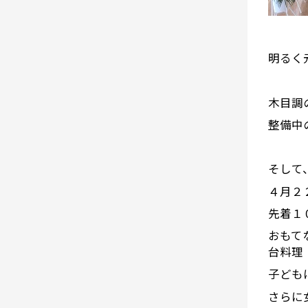
明るく
木目調
整備中
そして
４月２
先着１
おもて
台料理
子ども
さらに