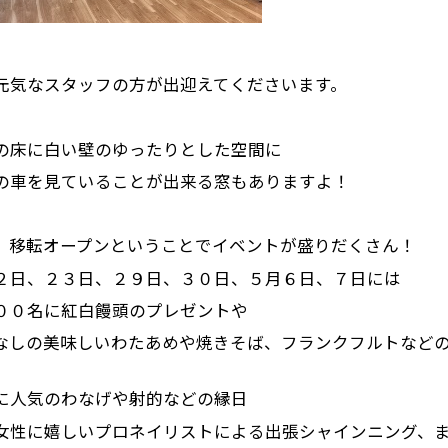
元気なスタッフの方が出迎えてくださいます。
の床に白い壁のゆったりとした空間に
の車を見ていることが出来る窓もありますよ！
、移転オープンということでイベントが盛りだくさん！
２日、２３日、２９日、３０日、５月６日、７日には
００名に紅白饅頭のプレゼントや
なしの美味しいわたあめや焼きそば、フランクフルトなど
に人気のわなげや射的などの縁日
女性に嬉しいプロネイリストによる出張シャインニング、