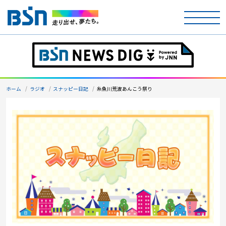
ホーム
テレビ
ホーム
ラジオ
スナッピー日記
糸魚川荒波あんこう祭り
ラジオ
アナウンサー
イベント
ニュース
天気