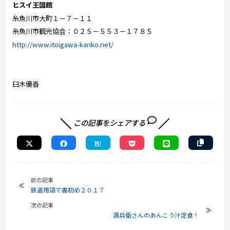
ヒスイ王国館
糸魚川市大町１－７－１１
糸魚川市観光協会：０２５－５５３－１７８５
http://www.itoigawa-kanko.net/
臼木優香
この記事をシェアする
前の記事
鉄道用語で書初め２０１７
次の記事
源兵衛さんのあんこう汁定食！