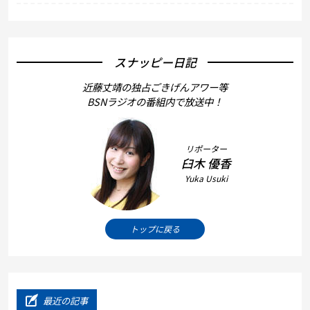
スナッピー日記
近藤丈靖の独占ごきげんアワー等
BSNラジオの番組内で放送中！
リポーター
臼木 優香
Yuka Usuki
トップに戻る
最近の記事