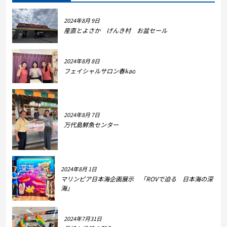
2024年8月 9日
産直とよさか げんき村 お盆セール
2024年8月 8日
フェイシャルサロン春kao
2024年8月 7日
万代島鮮魚センター
2024年8月 1日
マリンピア日本海企画展示 「ROVで迫る 日本海の深
海」
2024年7月31日