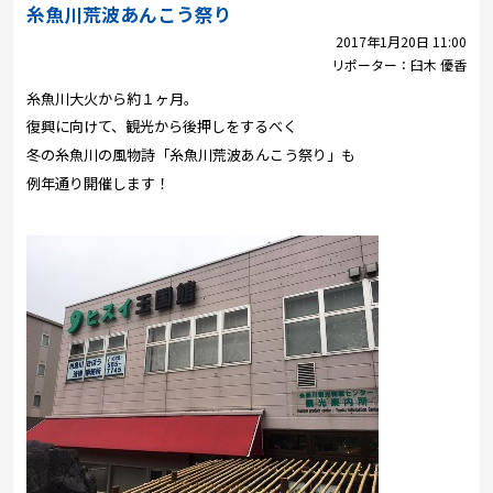
プレゼント
糸魚川荒波あんこう祭り
2017年1月20日 11:00
コンテンツ・アプリ
リポーター：
臼木 優香
糸魚川大火から約１ヶ月。
キッズ
ケンジュ
愛の募金
復興に向けて、観光から後押しをするべく
Well-being
防災・減災
冬の糸魚川の風物詩「糸魚川荒波あんこう祭り」も
例年通り開催します！
ショッピング
会社概要・ビジョン
お問い合わせ