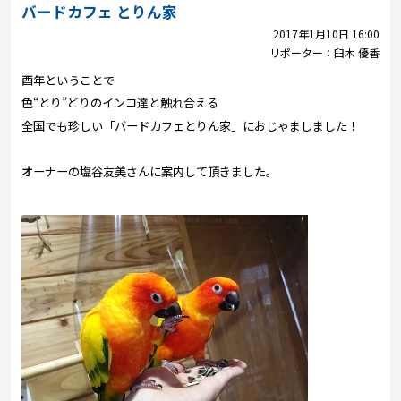
プレゼント
バードカフェ とりん家
2017年1月10日 16:00
コンテンツ・アプリ
リポーター：
臼木 優香
酉年ということで
キッズ
ケンジュ
愛の募金
色“とり”どりのインコ達と触れ合える
Well-being
防災・減災
全国でも珍しい「バードカフェとりん家」におじゃましました！
ショッピング
オーナーの塩谷友美さんに案内して頂きました。
会社概要・ビジョン
お問い合わせ