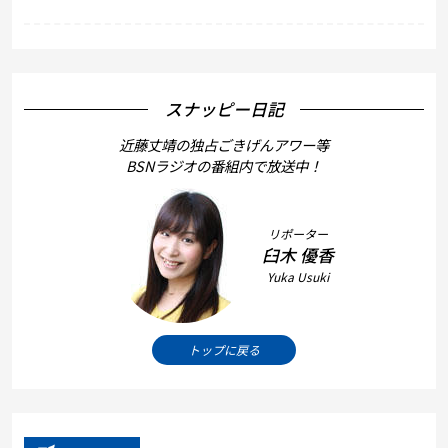
スナッピー日記
近藤丈靖の独占ごきげんアワー等
BSNラジオの番組内で放送中！
リポーター
臼木 優香
Yuka Usuki
トップに戻る