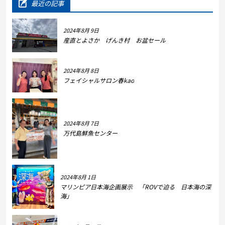
最近の記事
2024年8月 9日
産直とよさか げんき村 お盆セール
2024年8月 8日
フェイシャルサロン春kao
2024年8月 7日
万代島鮮魚センター
2024年8月 1日
マリンピア日本海企画展示 「ROVで迫る 日本海の深
海」