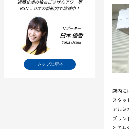
近藤丈靖の独占ごきげんアワー等
BSNラジオの番組内で放送中！
リポーター
臼木 優香
Yuka Usuki
トップに戻る
店内に
スタッ
アルミ
ブラン
とても