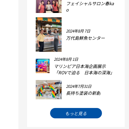
フェイシャルサロン春ka
o
2024年8月 7日
万代島鮮魚センター
2024年8月 1日
マリンピア日本海企画展示
「ROVで迫る 日本海の深海」
2024年7月31日
長持ち塗装の新創
もっと見る