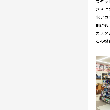
スタッ
さらに
水アカ
他にも
カスタ
この機