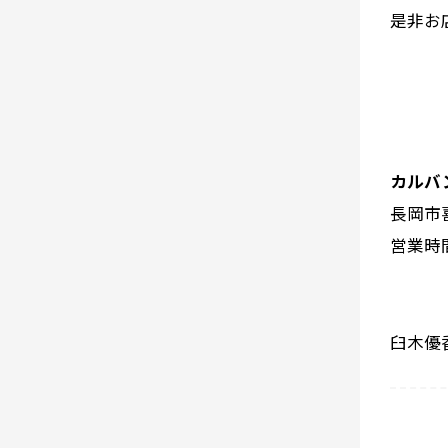
是非お
カルバ
長岡市
営業時
臼木優