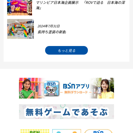
マリンピア日本海企画展示 「ROVで迫る 日本海の深
海」
2024年7月31日
長持ち塗装の新創
もっと見る