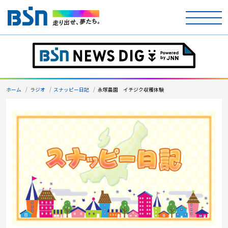
ホーム
テレビ
ホーム
ラジオ
スナッピー日記
永塚農園 イチジク収穫体験
ラジオ
アナウンサー
イベント
ニュース
天気