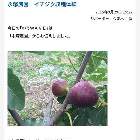
プレゼント
永塚農園 イチジク収穫体験
2015年9月29日 15:22
コンテンツ・アプリ
リポーター：
久能木 百香
今日の｢ゆうＷＡＶＥ｣は
キッズ
ケンジュ
愛の募金
「永塚農園」からお伝えしました。
Well-being
防災・減災
ショッピング
会社概要・ビジョン
お問い合わせ