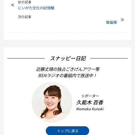
前の記事
にいがた文化の記憶館
次の記事
鼓笛隊
スナッピー日記
近藤丈靖の独占ごきげんアワー等
BSNラジオの番組内で放送中！
リポーター
久能木 百香
Momoka Kunoki
トップに戻る