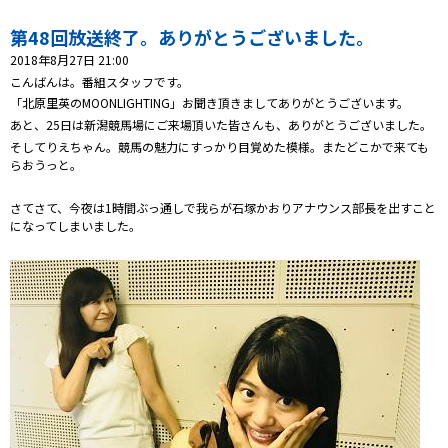
プレゼント
第48回放送終了。ありがとうございました。
コンテンツ・アプリ
2018年8月27日 21:00
こんばんは。番組スタッフです。
キッズ
ケンジュ
愛の募金
「北原里英のMOONLIGHTING」お聞き頂きましてありがとうございます。
あと、25日は新潟競馬場にご来場頂いた皆さんも、ありがとうございました。
Well-being
防災・減災
そしてりえちゃん。競馬の魅力にすっかり目覚めた模様。またどこかで来ても
らおうっと。
ショッピング
さてさて、今夜は1時間ぶっ通しで我らが石塚かおりアナウンス部長を出すこと
会社概要・ビジョン
になってしまいました。
お問い合わせ