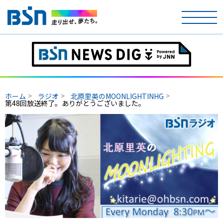
ホーム
テレビ
ホーム
ラジオ
北原里英のMOONLIGHTINHG
ラジオ
第48回放送終了。ありがとうございました。
アナウンサー
イベント
ニュース
天気