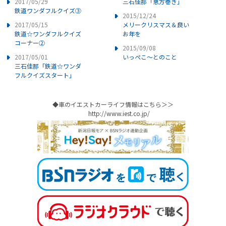
2017/05/29
三石佳那「恵方巻き」
鉄道ワンダフルクイズ③
2015/12/24
2017/05/15
メリークリスマス＆良い
鉄道☆ワンダフルクイズ
お年を
コーナー②
2015/09/08
2017/05/01
いっぺこ～とのこと
三石佳那「鉄道☆ワンダ
フルクイズスタート」
◆車のイエストカーライフ情報はこちら＞＞
http://www.iest.co.jp/