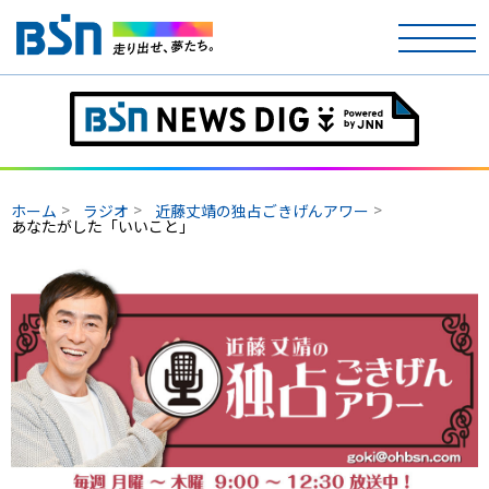
ホーム
テレビ
ホーム
ラジオ
近藤丈靖の独占ごきげんアワー
ラジオ
あなたがした「いいこと」
アナウンサー
イベント
ニュース
天気