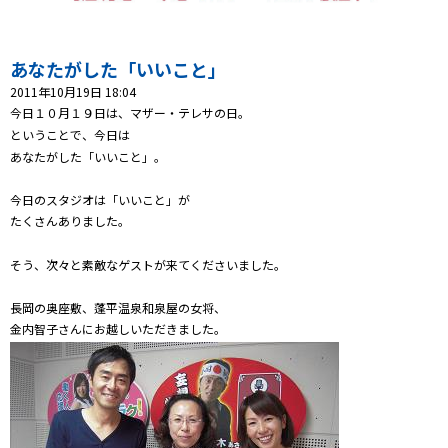
プレゼント
コンテンツ・アプリ
あなたがした「いいこと」
2011年10月19日 18:04
キッズ
ケンジュ
愛の募金
今日１０月１９日は、マザー・テレサの日。
Well-being
防災・減災
ということで、今日は
あなたがした「いいこと」。
ショッピング
今日のスタジオは「いいこと」が
たくさんありました。
会社概要・ビジョン
お問い合わせ
そう、次々と素敵なゲストが来てくださいました。
長岡の奥座敷、蓬平温泉和泉屋の女将、
金内智子さんにお越しいただきました。