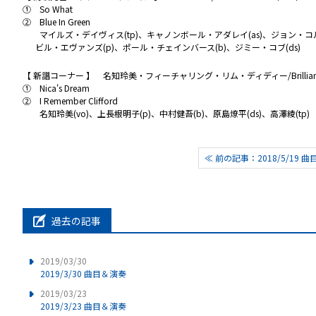
① So What
② Blue In Green
マイルズ・デイヴィス(tp)、キャノンボール・アダレイ(as)、ジョン・コ
ビル・エヴァンズ(p)、ポール・チェインバース(b)、ジミー・コブ(ds)
【 新譜コーナー 】 名知玲美・フィーチャリング・リム・ディディー/Brilliant Col
① Nica's Dream
② I Remember Clifford
名知玲美(vo)、上長根明子(p)、中村健吾(b)、原島燎平(ds)、高澤綾(tp)
≪ 前の記事：2018/5/19 
過去の記事
2019/03/30
2019/3/30 曲目＆演奏
2019/03/23
2019/3/23 曲目＆演奏