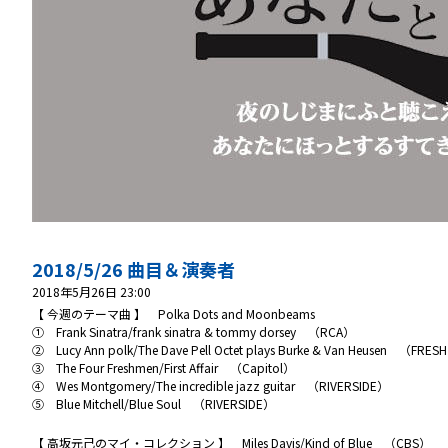
2018/5/26 曲目＆演奏者
2018年5月26日 23:00
【 今週のテーマ曲 】 Polka Dots and Moonbeams
① Frank Sinatra/frank sinatra & tommy dorsey （RCA）
② Lucy Ann polk/The Dave Pell Octet plays Burke & Van Heusen （FR
③ The Four Freshmen/First Affair （Capitol）
④ Wes Montgomery/The incredible jazz guitar （RIVERSIDE）
⑤ Blue Mitchell/Blue Soul （RIVERSIDE）
【 高坂元己のマイ・コレクション 】 Miles Davis/Kind of Blue （CBS）