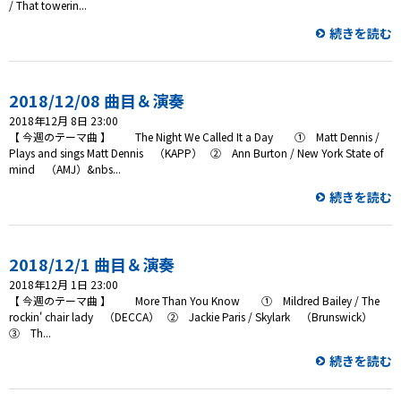
/ That towerin...
続きを読む
2018/12/08 曲目＆演奏
2018年12月 8日 23:00
【 今週のテーマ曲 】 The Night We Called It a Day ① Matt Dennis /
Plays and sings Matt Dennis （KAPP） ② Ann Burton / New York State of
mind （AMJ）&nbs...
続きを読む
2018/12/1 曲目＆演奏
2018年12月 1日 23:00
【 今週のテーマ曲 】 More Than You Know ① Mildred Bailey / The
rockin' chair lady （DECCA） ② Jackie Paris / Skylark （Brunswick）
③ Th...
続きを読む