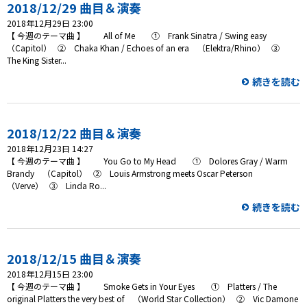
プレゼント
2018/12/29 曲目＆演奏
2018年12月29日 23:00
コンテンツ・アプリ
【 今週のテーマ曲 】 All of Me ① Frank Sinatra / Swing easy
（Capitol） ② Chaka Khan / Echoes of an era （Elektra/Rhino） ③
The King Sister...
キッズ
ケンジュ
愛の募金
続きを読む
Well-being
防災・減災
ショッピング
2018/12/22 曲目＆演奏
2018年12月23日 14:27
会社概要・ビジョン
【 今週のテーマ曲 】 You Go to My Head ① Dolores Gray / Warm
お問い合わせ
Brandy （Capitol） ② Louis Armstrong meets Oscar Peterson
（Verve） ③ Linda Ro...
続きを読む
2018/12/15 曲目＆演奏
2018年12月15日 23:00
【 今週のテーマ曲 】 Smoke Gets in Your Eyes ① Platters / The
original Platters the very best of （World Star Collection） ② Vic Damone