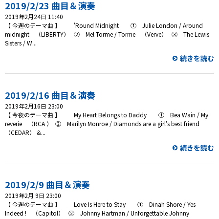
プレゼント
2019/2/23 曲目＆演奏
2019年2月24日 11:40
コンテンツ・アプリ
【 今週のテーマ曲 】 'Round Midnight ① Julie London / Around
midnight （LIBERTY） ② Mel Torme / Torme （Verve） ③ The Lewis
Sisters / W...
キッズ
ケンジュ
愛の募金
続きを読む
Well-being
防災・減災
ショッピング
2019/2/16 曲目＆演奏
2019年2月16日 23:00
会社概要・ビジョン
【 今夜のテーマ曲 】 My Heart Belongs to Daddy ① Bea Wain / My
お問い合わせ
reverie （RCA ） ② Marilyn Monroe / Diamonds are a girl's best friend
（CEDAR） &...
続きを読む
2019/2/9 曲目＆演奏
2019年2月 9日 23:00
【 今週のテーマ曲 】 Love Is Here to Stay ① Dinah Shore / Yes
Indeed ! （Capitol） ② Johnny Hartman / Unforgettable Johnny