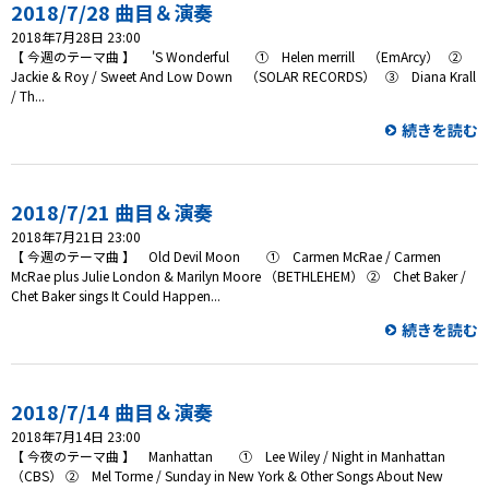
プレゼント
2018/7/28 曲目＆演奏
2018年7月28日 23:00
コンテンツ・アプリ
【 今週のテーマ曲 】 'S Wonderful ① Helen merrill （EmArcy） ②
Jackie & Roy / Sweet And Low Down （SOLAR RECORDS） ③ Diana Krall
/ Th...
キッズ
ケンジュ
愛の募金
続きを読む
Well-being
防災・減災
ショッピング
2018/7/21 曲目＆演奏
2018年7月21日 23:00
会社概要・ビジョン
【 今週のテーマ曲 】 Old Devil Moon ① Carmen McRae / Carmen
お問い合わせ
McRae plus Julie London & Marilyn Moore （BETHLEHEM） ② Chet Baker /
Chet Baker sings It Could Happen...
続きを読む
2018/7/14 曲目＆演奏
2018年7月14日 23:00
【 今夜のテーマ曲 】 Manhattan ① Lee Wiley / Night in Manhattan
（CBS） ② Mel Torme / Sunday in New York & Other Songs About New