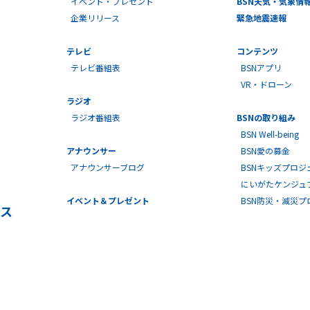
企業リリース
緊急地震速報
テレビ
コンテンツ
テレビ番組表
BSNアプリ
VR・ドローン
ラジオ
ラジオ番組表
BSNの取り組み
BSN Well-being
アナウンサー
BSN愛の募金
アナウンサーブログ
BSNキッズプロジ
にいがたケンジュ
イベント＆プレゼント
BSN防災・減災
ス