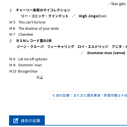
／Stan getz and Bob brookme
♪
チャーリー高坂のマイコレクション
リー・コニック・クインテット ／ High Jingo
(Dan)
Ｍ５ This can't be love
Ｍ６ The shadow of your smile
Ｍ７ Cherokee
♪
ＢＳＮレコード室の1枚
ジーン・クルーパ フィーチャリング ロイ・エルドリッジ アニタ・
／ Drummer man (verve)
Ｍ８ Let me off uptown
Ｍ９ Drummin' man
Ｍ10 Boogie blue
以上
≪ 前の記事：またまた週末寒波！除雪作業は十分気
過去の記事