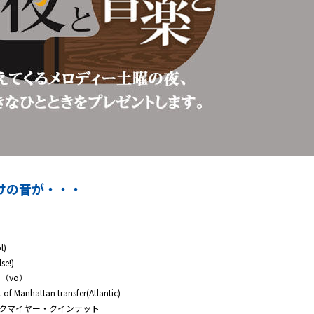
けの音が・・・
l)
e!)
ーア（vo）
er(Atlantic)
ボブ・ブルックマイヤー・クインテット