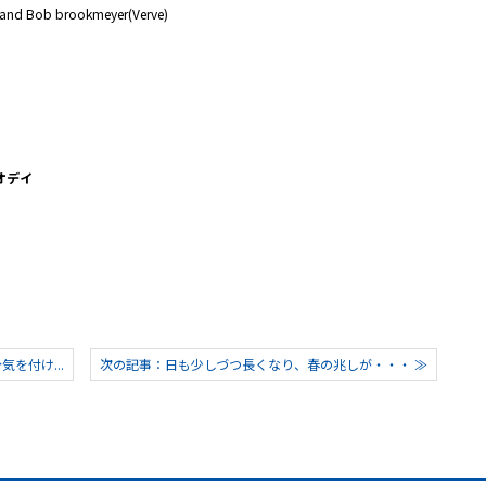
yer(Verve)
オデイ
を付け...
次の記事：日も少しづつ長くなり、春の兆しが・・・ ≫