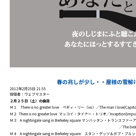
春の兆しが少し・・屋根の雪解
2012年2月25日 21:55
投稿者：ウェブマスター
２月２５日（土）の曲目
Ｍ１ There is no greater love ペギィ・リー（vo）／The man I love(Capito
Ｍ２ There is no greater love マッコイ・タイナー・トリオ／Inception(impuls
Ｍ３ A nightingale sang in Berkeley square マンハッタン・トランスファ
／The best of Manhattan transf
Ｍ４ A nightingale sang in Berkeley square スタン・ゲッツ＆