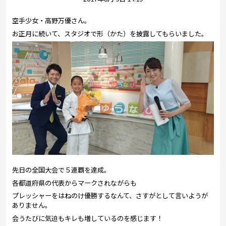
プレゼント
空手少女・高野万優さん。
コンテンツ・アプリ
お正月に続いて、スタジオで形（かた）を披露してもらいました。
キッズ
ケンジュ
愛の募金
Well-being
防災・減災
ショッピング
会社概要・ビジョン
お問い合わせ
先日の全国大会で５連覇を達成。
各都道府県の代表からマークされながらも
プレッシャーをはねのけ優勝するなんて、さすがとして言いようが
ありません。
会うたびに気迫もキレも増しているのを感じます！