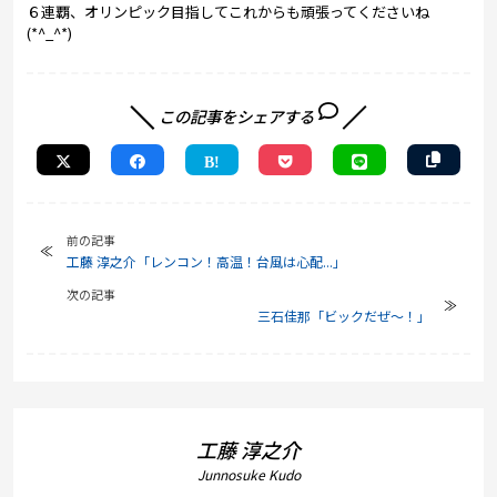
６連覇、オリンピック目指してこれからも頑張ってくださいね
(*^_^*)
この記事をシェアする
前の記事
工藤 淳之介「レンコン！高温！台風は心配...」
次の記事
三石佳那「ビックだぜ～！」
工藤 淳之介
Junnosuke Kudo