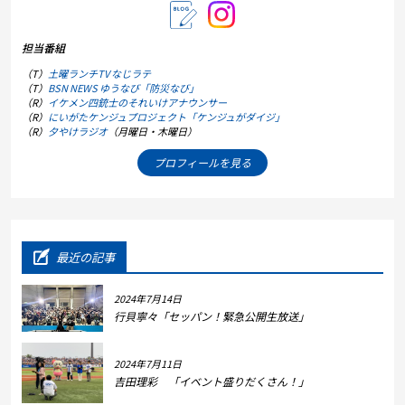
担当番組
（T）
土曜ランチTV なじラテ
（T）
BSN NEWS ゆうなび「防災なび」
（R）
イケメン四銃士のそれいけアナウンサー
（R）
にいがたケンジュプロジェクト「ケンジュがダイジ」
（R）
夕やけラジオ
（月曜日・木曜日）
プロフィールを見る
最近の記事
2024年7月14日
行貝寧々「セッパン！緊急公開生放送」
2024年7月11日
吉田理彩 「イベント盛りだくさん！」