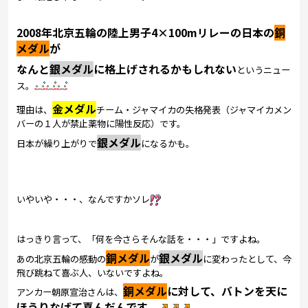
2008年北京五輪の陸上男子4×100mリレーの日本の
銅
メダル
が
なんと
銀メダル
に格上げされるかもしれない
というニュー
ス。
金メダル
理由は、
チーム・ジャマイカの失格発表（ジャマイカメン
バーの１人が禁止薬物に陽性反応）です。
銀メダル
日本が繰り上がりで
になるかも。
いやいや・・・、なんですかソレ
はっきり言って、「何を今さらそんな話を・・・」ですよね。
銅メダル
銀メダル
あの北京五輪の感動の
が
に変わったとして、今
飛び跳ねて喜ぶ人、いないですよね。
銅メダル
に対して、バトンを天に
アンカー朝原宣治さんは、
ほうりなげて喜んだんです
。