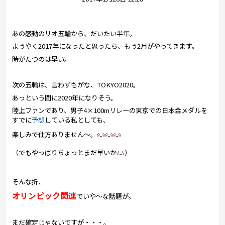
プレゼント
コンテンツ・アプリ
あの感動のリオ五輪から、だいたい半年。
ようやく2017年になったと思ったら、もう2月がやってきます。
キッズ
ケンジュ
愛の募金
時がたつのは早い。
Well-being
防災・減災
次の五輪は、言わずもがな、TOKYO2020。
ショッピング
あっという間に2020年になりそう。
陸上ファンであり、男子4×100mリレーの東京での日本金メダルを
会社概要・ビジョン
すでに
予想
している私としても、
お問い合わせ
楽しみで仕方ありません～。
（でもやっぱりちょっとまだ早いか
）
そんな折、
オリンピック関連
でいや～な話題が。
まだ確定じゃないですが・・・。