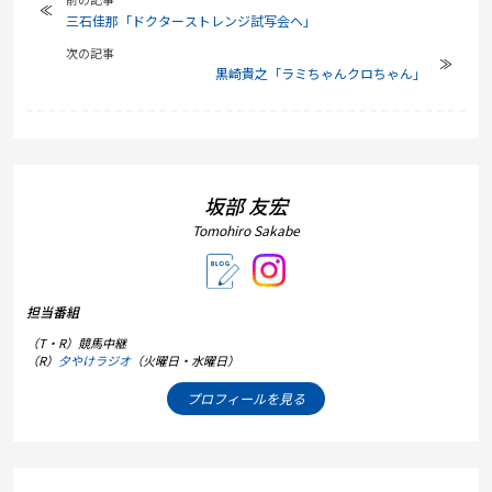
三石佳那「ドクターストレンジ試写会へ」
次の記事
黒崎貴之「ラミちゃんクロちゃん」
坂部 友宏
Tomohiro Sakabe
担当番組
（T・R）競馬中継
（R）
夕やけラジオ
（火曜日・水曜日）
プロフィールを見る