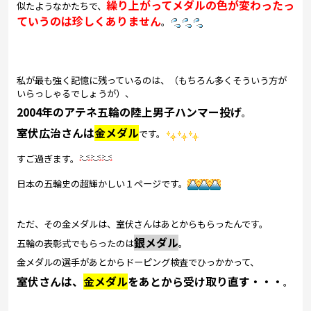
繰り上がってメダルの色が変わったっ
似たようなかたちで、
ていうのは珍しくありません
。
私が最も強く記憶に残っているのは、（もちろん多くそういう方が
いらっしゃるでしょうが）、
2004年のアテネ五輪の陸上男子ハンマー投げ
。
室伏広治さんは
金メダル
です。
すご過ぎます。
日本の五輪史の超輝かしい１ページです。
ただ、その金メダルは、室伏さんはあとからもらったんです。
銀メダル
五輪の表彰式でもらったのは
。
金メダルの選手があとからドーピング検査でひっかかって、
室伏さんは、
金メダル
をあとから受け取り直す・・・
。