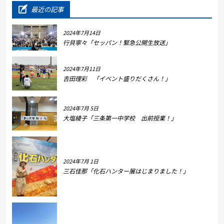
最近の記事
2024年7月14日
行貝寧々「セッパン！緊急公開生放送」
2024年7月11日
吉田理彩 「イベント盛りだくさん！」
2024年7月 5日
大塩綾子「三条第一中学校 出前授業！」
2024年7月 1日
三石佳那「化石ハンター展はじまりました！」