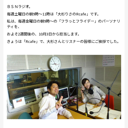
プレゼント
ＢＳＮラジオ。
コンテンツ・アプリ
毎週土曜日の朝9時～11時は「大杉りさのRcafe」です。
私は、毎週金曜日の朝9時～の「フラっとフライデー」のパーソナリ
ティを、
キッズ
ケンジュ
愛の募金
およそ2週間後の、10月3日から担当します。
Well-being
防災・減災
きょうは「Rcafe」で、大杉さんとリスナーの皆様にご挨拶でした。
ショッピング
会社概要・ビジョン
お問い合わせ