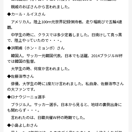
親戚のおばさんから言われました。
◆カール・ルイスさん
アメリカ人。陸上100ｍ元世界記録保持者。走り幅跳びで五輪4連
覇。
中学生の時に、クラスでは多少定着しました。日焼けして真っ黒
で、陸上やっていたので・・・。
◆洪明甫（ホン・ミョンボ）さん
韓国人。サッカー元韓国代表。日本でも活躍。2014ブラジルＷ杯
では韓国の監督。
大学生の時、何度か言われました。
◆佐藤浩市さん
俳優。大学生の時に1度だけ言われました。私自身、佐藤浩市さん
の大ファンです。
◆ロナウジーニョ選手
ブラジル人。サッカー選手。日本から見ると、地球の裏側出身に
も関わらず・・・。
言われたのは、日韓共催Ｗ杯の時期でした。
◆小島よしおさん