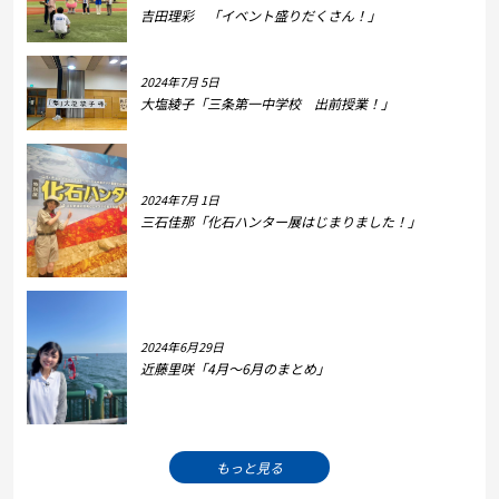
吉田理彩 「イベント盛りだくさん！」
2024年7月 5日
大塩綾子「三条第一中学校 出前授業！」
2024年7月 1日
三石佳那「化石ハンター展はじまりました！」
2024年6月29日
近藤里咲「4月～6月のまとめ」
もっと見る