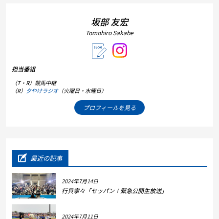
坂部 友宏
Tomohiro Sakabe
担当番組
（T・R）競馬中継
（R）
夕やけラジオ
（火曜日・水曜日）
プロフィールを見る
最近の記事
2024年7月14日
行貝寧々「セッパン！緊急公開生放送」
2024年7月11日