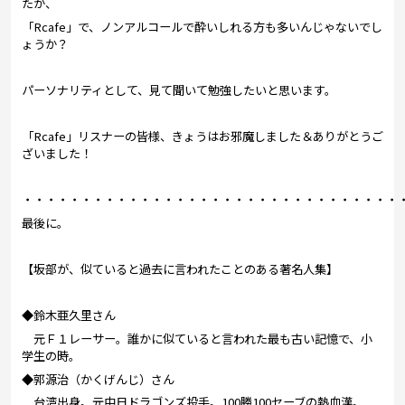
たが、
「Rcafe」で、ノンアルコールで酔いしれる方も多いんじゃないでし
ょうか？
パーソナリティとして、見て聞いて勉強したいと思います。
「Rcafe」リスナーの皆様、きょうはお邪魔しました＆ありがとうご
ざいました！
・・・・・・・・・・・・・・・・・・・・・・・・・・・・・・・・
最後に。
【坂部が、似ていると過去に言われたことのある著名人集】
◆鈴木亜久里さん
元Ｆ１レーサー。誰かに似ていると言われた最も古い記憶で、小
学生の時。
◆郭源治（かくげんじ）
さん
台湾出身。元中日ドラゴンズ投手。100勝100セーブの熱血漢。