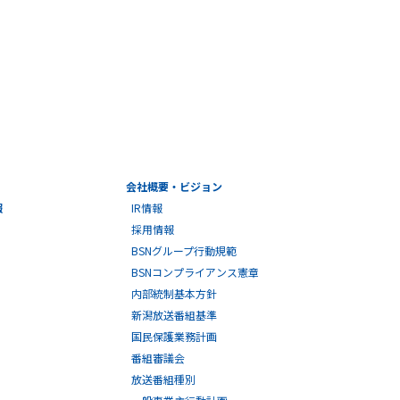
会社概要・ビジョン
報
IR情報
採用情報
BSNグループ行動規範
BSNコンプライアンス憲章
内部統制基本方針
新潟放送番組基準
国民保護業務計画
番組審議会
放送番組種別
一般事業主行動計画