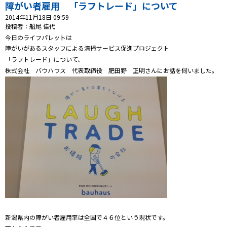
プレゼント
障がい者雇用 「ラフトレード」について
2014年11月18日 09:59
コンテンツ・アプリ
投稿者：船尾 佳代
今日のライフパレットは
障がいがあるスタッフによる清掃サービス促進プロジェクト
キッズ
ケンジュ
愛の募金
「ラフトレード」について、
Well-being
防災・減災
株式会社 バウハウス 代表取締役 肥田野 正明さんにお話を伺いました。
ショッピング
会社概要・ビジョン
お問い合わせ
新潟県内の障がい者雇用率は全国で４６位という現状です。