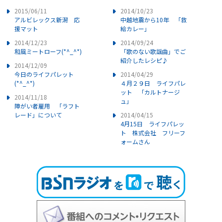
2015/06/11
2014/10/23
アルビレックス新潟 応
中越地震から10年 「救
援マット
給カレー」
2014/12/23
2014/09/24
和風ミートローフ(*^_^*)
「歌のない歌謡曲」でご
紹介したレシピ♪
2014/12/09
今日のライフパレット
2014/04/29
(*^_^*)
４月２９日 ライフパレ
ット 「カルトナージ
2014/11/18
ュ」
障がい者雇用 「ラフト
レード」について
2014/04/15
4月15日 ライフパレッ
ト 株式会社 フリーフ
ォームさん