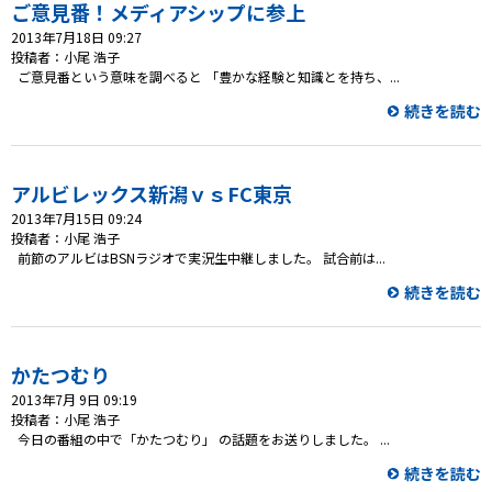
プレゼント
ご意見番！メディアシップに参上
2013年7月18日 09:27
コンテンツ・アプリ
投稿者：小尾 浩子
ご意見番という意味を調べると 「豊かな経験と知識とを持ち、...
キッズ
ケンジュ
愛の募金
続きを読む
Well-being
防災・減災
アルビレックス新潟ｖｓFC東京
ショッピング
2013年7月15日 09:24
投稿者：小尾 浩子
会社概要・ビジョン
前節のアルビはBSNラジオで実況生中継しました。 試合前は...
お問い合わせ
続きを読む
かたつむり
2013年7月 9日 09:19
投稿者：小尾 浩子
今日の番組の中で「かたつむり」 の話題をお送りしました。 ...
続きを読む